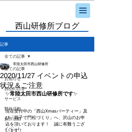
西山研修所ブログ
記事
全ての記事
常陸太田市西山研修所
全ての記事
2020/11/27 イベントの申込
お知らせ
状況＆ご注意
西山の日常
✨
常陸太田市西山研修所です
✨
サービス
野外活動
現在受付中の「西山Xmasパーティー」及
び「親子で門松づくり」へ、沢山のお申
創作活動
込を頂いております！　誠に有難うござ
イベント
います！