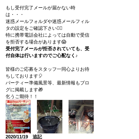
もし受付完了メールが届かない時
は・・・
迷惑メールフォルダや迷惑メールフィル
タの設定をご確認下さい🙋‍♀️
特に携帯電話会社によっては自動で受信
を拒否する場合があります😱
受付完了メールが拒否されていても、受
付自体は行いますのでご心配なく♪
皆様のご応募をスタッフ一同心よりお待
ちしております🎈
パーティー準備風景等、最新情報もブロ
グに掲載します🎁
乞うご期待！！
2020/11/19　追記