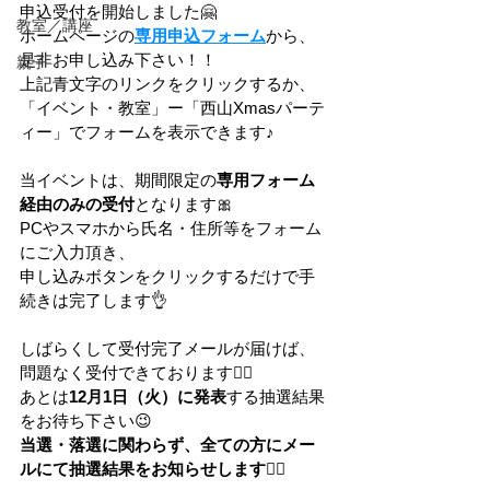
申込受付を開始しました🤗
教室／講座
ホームページの
専用申込フォーム
から、
是非お申し込み下さい！！
親子
上記青文字のリンクをクリックするか、
「イベント・教室」ー「西山Xmasパーテ
ィー」でフォームを表示できます♪
当イベントは、期間限定の
専用フォーム
経由のみの受付
となります🎀
PCやスマホから氏名・住所等をフォーム
にご入力頂き、
申し込みボタンをクリックするだけで手
続きは完了します👌
しばらくして受付完了メールが届けば、
問題なく受付できております🙆‍♂️
あとは
12月1日（火）に発表
する抽選結果
をお待ち下さい😉
当選・落選に関わらず、全ての方にメー
ルにて抽選結果をお知らせします🙇‍♂️