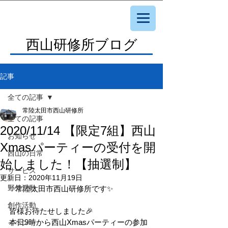
西山研修所ブログ
記事
全ての記事
常陸太田市西山研修所
全ての記事
2020/11/14 【限定7組】西山
お知らせ
Xmasパーティーの受付を開
西山の日常
始しました！【抽選制】
サービス
更新日：
2020年11月19日
野外活動
✨常陸太田市西山研修所です✨
創作活動
皆様お待たせしました🎉
本日9時から西山Xmasパーティーの参加
イベント