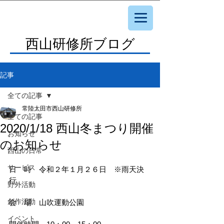
西山研修所ブログ
記事
全ての記事
常陸太田市西山研修所
全ての記事
2020/1/18 西山冬まつり開催
お知らせ
のお知らせ
西山の日常
サービス
日　時　令和２年１月２６日　※雨天決
行
野外活動
創作活動
会　場　山吹運動公園
イベント