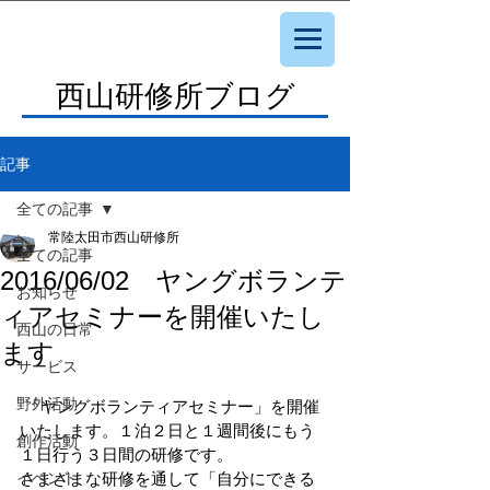
西山研修所ブログ
記事
全ての記事
常陸太田市西山研修所
全ての記事
2016/06/02 ヤングボランテ
お知らせ
ィアセミナーを開催いたし
西山の日常
ます
サービス
野外活動
 「ヤングボランティアセミナー」を開催
いたします。１泊２日と１週間後にもう
創作活動
１日行う３日間の研修です。
イベント
さまざまな研修を通して「自分にできる