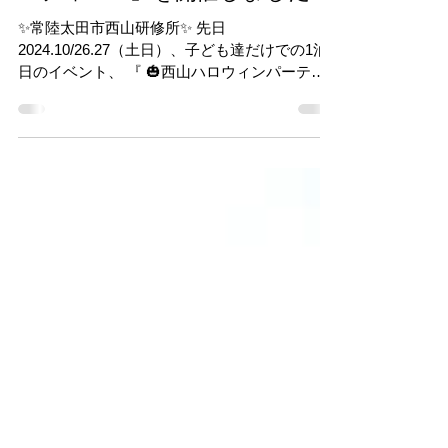
2024/11/13『 西山ハロウィンパ
ーティー🎃』を開催しました🎉
✨常陸太田市西山研修所✨ 先日
2024.10/26.27（土日）、子ども達だけでの1泊2
日のイベント、 『 🎃西山ハロウィンパーティ
ー🎃 』 を開催しました～！！🤗🌈 たくさんの
ご応募ありがとうございました✨✨ では一泊二
日‼楽しんでいきましょう～🎉...