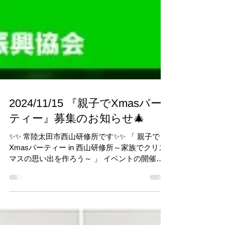
2024/11/15 『親子でXmasパー
ティー』募集のお知らせ🎄
✨✨ 常陸太田市西山研修所です✨✨ 「 親子で
Xmasパーティー in 西山研修所～家族でクリス
マスの思い出を作ろう～ 」 イベントの開催が
決定！！🙌✨✨ ① 野外ピザ ＆ ポトフづくり 今
年のクリスマスは、ダッチオーブンを使いピザ
を作ります！！🍕✨✨...