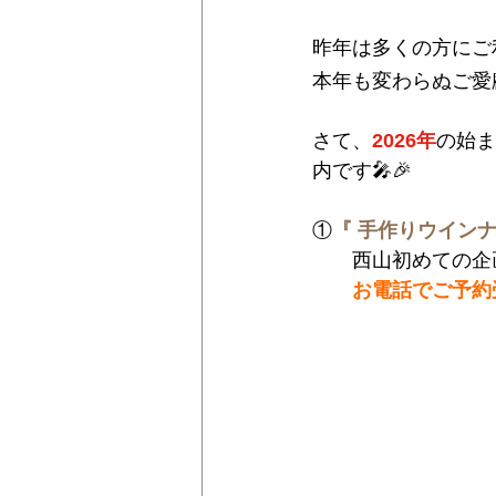
昨年は多くの方にご
本年も変わらぬご愛
さて、
2026年
の始ま
内です🎤🎉
①
『 手作りウイン
　　西山初めての企
お電話でご予約