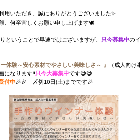
利用いただき、誠にありがとうございました✨
顧、何卒宜しくお願い申し上げます🕊️
りということで早速ではございますが、
只今募集中
の
ナー体験～安心素材でやさしい美味しさ～ 』
（成人向け
画になります‼
只今大募集中
です😋😋
受付中
🎉🎉　〆切10日(土)までです🎉