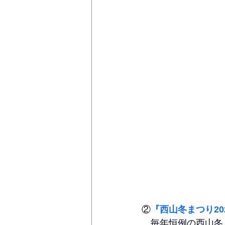
②
『西山冬まつり20
毎年恒例の西山冬