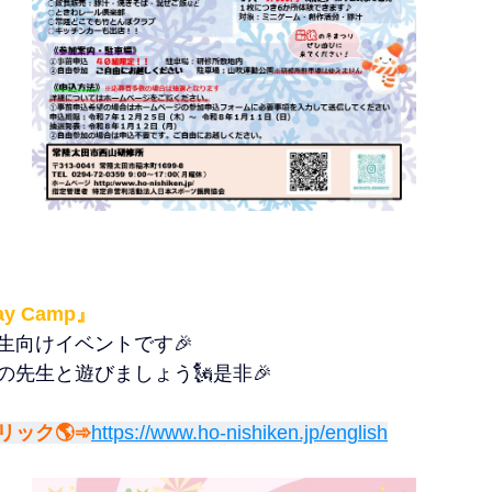
ay Camp』
生向けイベントです🎉
先生と遊びましょう🗽是非🎉
ック🌎➾
https://www.ho-nishiken.jp/english