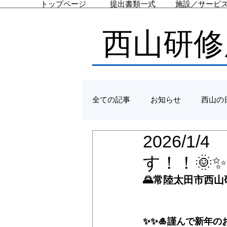
トップページ
提出書類一式
施設／サービ
西山研修
全ての記事
お知らせ
西山の
2026/
す！！🌞✨
🌄常陸太田市西山
✨✨🎍謹んで新年の