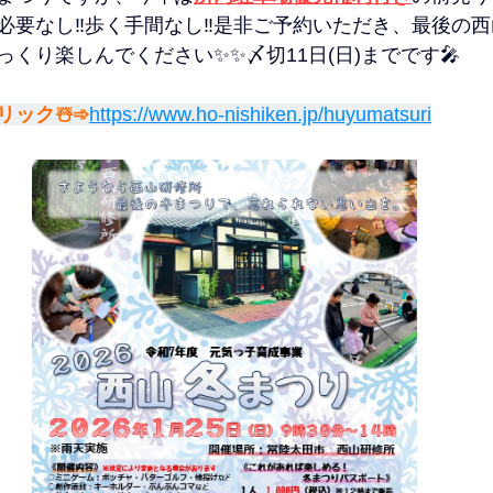
要なし‼️
歩く手間なし‼️是非ご予約いただき、最後の
くり楽しんでください✨✨〆切11日(日)までです🎤
ック☃️➾
https://www.ho-nishiken.jp/huyumatsuri