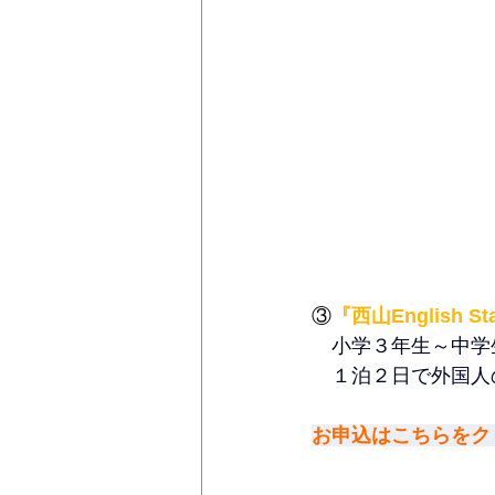
③
『西山English St
　小学３年生～中学
　１泊２日で外国人の
お申込はこちらをクリ