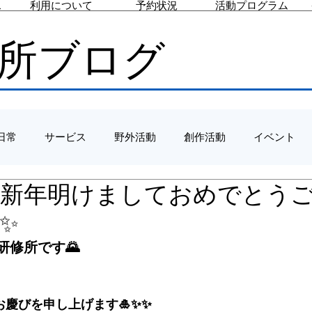
ス
利用について
予約状況
活動プログラム
所ブログ
日常
サービス
野外活動
創作活動
イベント
1/4 新年明けましておめでとう
✨
研修所です🌄
お慶びを申し上げます🎍✨✨