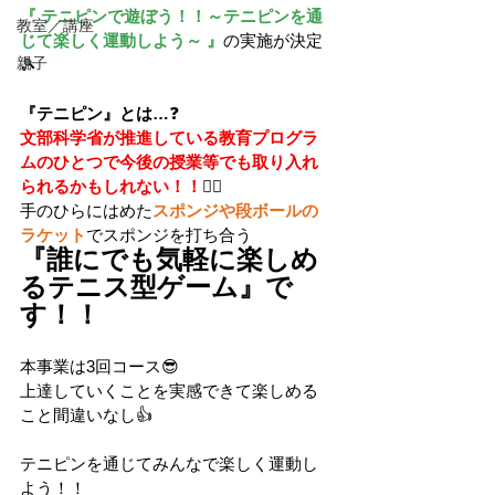
『 テニピンで遊ぼう！！～テニピンを通
教室／講座
じて楽しく運動しよう～ 』
の実施が決定
親子
🎾
『テニピン』とは…
❓
文部科学省が推進している教育プログラ
ムのひとつで今後の授業等でも取り入れ
られるかもしれない！！
🏃‍♂️
手のひらにはめた
スポンジや段ボールの
ラケット
でスポンジを打ち合う
『誰にでも気軽に楽しめ
るテニス型ゲーム』で
す！！
本事業は3回コース😎
上達していくことを実感できて楽しめる
こと間違いなし👍
テニピンを通じてみんなで楽しく運動し
よう！！