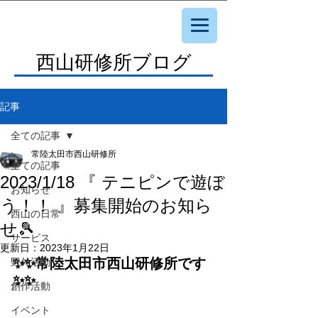
西山研修所ブログ
記事
全ての記事
常陸太田市西山研修所
全ての記事
2023/1/18 『 テニピンで遊ぼ
お知らせ
う！！ 』募集開始のお知ら
西山の日常
せ🎾
サービス
更新日：
2023年1月22日
✨✨常陸太田市西山研修所です
野外活動
✨✨
創作活動
イベント