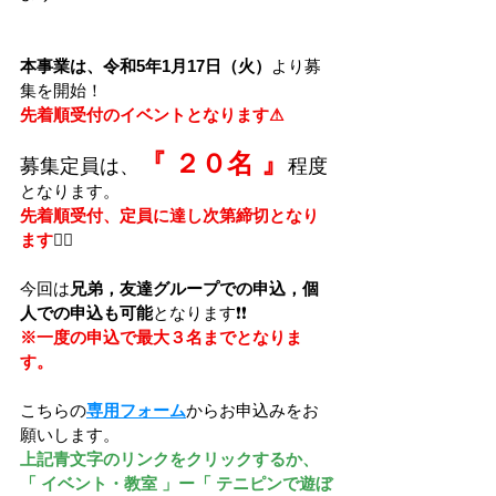
本事業は、令和5年1月17日（火）
より募
集を開始！
先着順受付のイベントとなります⚠
『 ２０名 』
募集定員は、
程度
となります。
先着順受付、定員に達し次第締切となり
ます
🙇‍♂️
今回は
兄弟，友達グループでの申込，個
人での申込も可能
となります❗❗
※一度の申込で最大３名までとなりま
す。
こちらの
専用フォーム
からお申込みをお
願いします。
上記青文字のリンクをクリックするか、
「 イベント・教室 」ー「 テニピンで遊ぼ