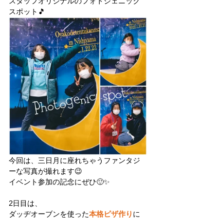
スタッフオリジナルのフォトジェニック
スポット🎵
今回は、三日月に座れちゃうファンタジ
ーな写真が撮れます😉
イベント参加の記念にぜひ🙂✨
2日目は、
ダッヂオーブンを使った
本格ピザ作り
に