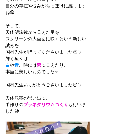
自分の存在や悩みがちっぽけに感じます
ね😀
そして、
天体望遠鏡から見えた星を、
スクリーンの大画面に映すという新しい
試みを、
岡村先生が行ってくださいました😆✨
輝く星々は、
白
や
青
、時には
紫
に見えたり、
本当に美しいものでした✨
岡村先生ありがとうございました😊✨
天体観察の思い出に、
手作りの
プラネタリウムづくり
も行いま
した😃