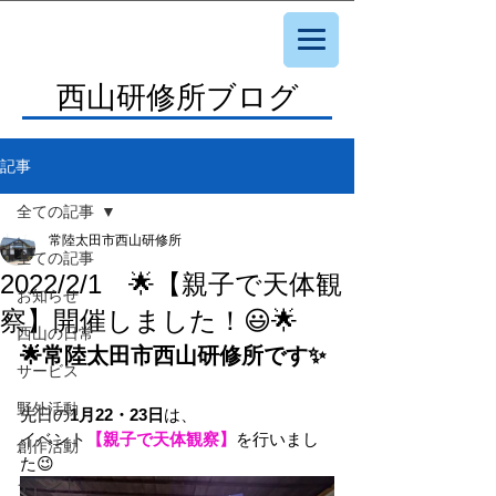
西山研修所ブログ
記事
全ての記事
常陸太田市西山研修所
全ての記事
2022/2/1 🌟【親子で天体観
お知らせ
察】開催しました！😃🌟
西山の日常
🌟常陸太田市西山研修所です✨
サービス
野外活動
先日の
1月22・23日
は、
イベント
【親子で天体観察】
を行いまし
創作活動
た😉
イベント