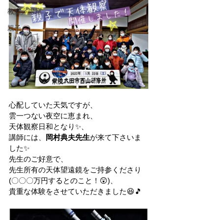
教室／講座
親子
心配していた天気ですが、
雲一つない夜空に恵まれ、
天体観察日和となり✨、
講師には、
岡村典夫先生
が来て下さいま
した✨
先生のご好意で、
先生所有の天体望遠鏡をご持参くださり
(〇〇〇万円するとのこと！😲)、
貴重な体験をさせていただきました😆🎵