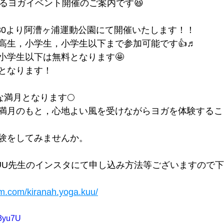
よるヨガイベント開催のご案内です😆
：30より阿漕ヶ浦運動公園にて開催いたします！！
高生，小学生，小学生以下まで参加可能です👍♬
小学生以下は無料となります🤩
となります！
な満月となります🌕
満月のもと，心地よい風を受けながらヨガを体験するこ
験をしてみませんか。
UU先生のインスタにて申し込み方法等ございますので
am.com/kiranah.yoga.kuu/
83yu7U