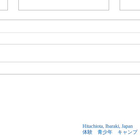
2024/4/6 『チャレンジキャン
202
『親
プ』募集開始のお知らせ🏕️
のお
な学び。
田市西山研修所
Hitachiota
, Ibaraki, Japan
体験 青少年 キャンプ