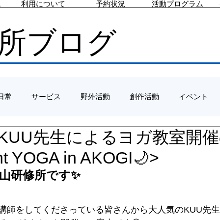
ス
利用について
予約状況
活動プログラム
所ブログ
日常
サービス
野外活動
創作活動
イベント
/29 KUU先生によるヨガ教室開
ht YOGA in AKOGI🌙>
山研修所です✨
講師をしてくださっている皆さんから大人気のKUU先生