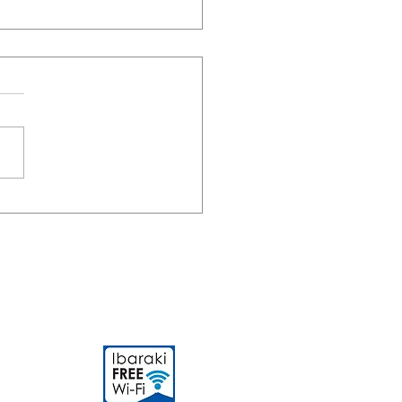
4/4/5 GWイベント第１弾
子で陶芸体験』募集開始
知らせ🍽️