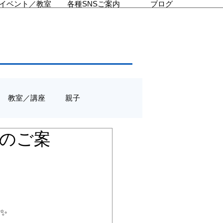
イベント／教室
各種SNSご案内
ブログ
教室／講座
親子
催のご案
✨