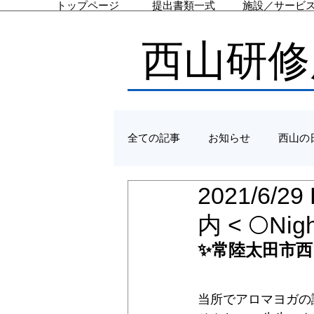
トップページ
提出書類一式
施設／サービ
西山研修
全ての記事
お知らせ
西山の
2021/6
内 < 🌕Nig
✨常陸太田市西
当所でアロマヨガの