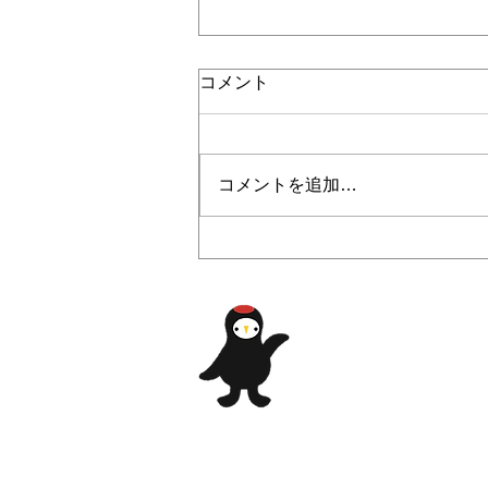
コメント
コメントを追加…
2024/4/19 GWイベント第2弾
『親子で木工体験』募集開始
のお知らせ🔨
​自然、歴史、豊か
​常陸太