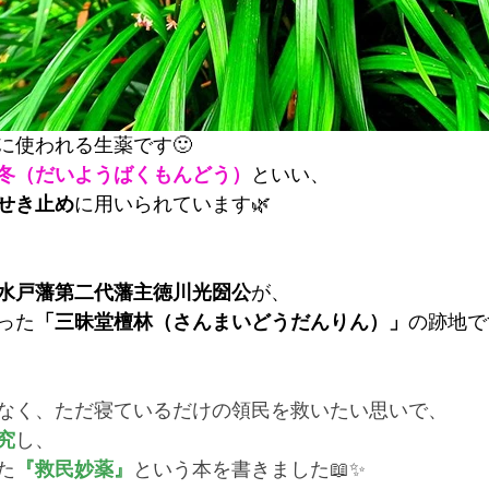
に使われる生薬です🙂
冬（だいようばくもんどう）
といい、
せき止め
に用いられています🌿
水戸藩第二代藩主徳川光圀公
が、
った
「三昧堂檀林（さんまいどうだんりん）」
の跡地で
なく、ただ寝ているだけの領民を救いたい思いで、
究
し、
た
『救民妙薬』
という本を書きました📖✨