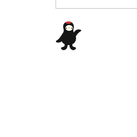
2022/6/14 「チャレンジキャ
ンプ～新しいお友達とテント
泊をしてみよう！！～」開催
​自然、歴史、豊か
報告！
​常陸太
〒313-0041 茨城県常陸太田市
TEL : 0294-72-0359 FAX : 02
営業時間： 9:00～17:00
休所日： 月曜（祝祭日の時は