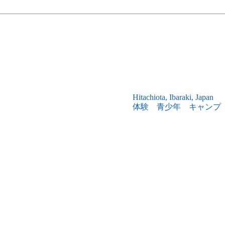
2022/4/28 「親子キャンプ
202
Ⅰ」～家族でキャンプへ挑戦
をむ
～を開催しました！！
な学び。
田市西山研修所
Hitachiota
, Ibaraki, Japan
体験 青少年 キャンプ
稲木町1699-8
94-72-0349
翌火曜）
​ 及び 年末年始