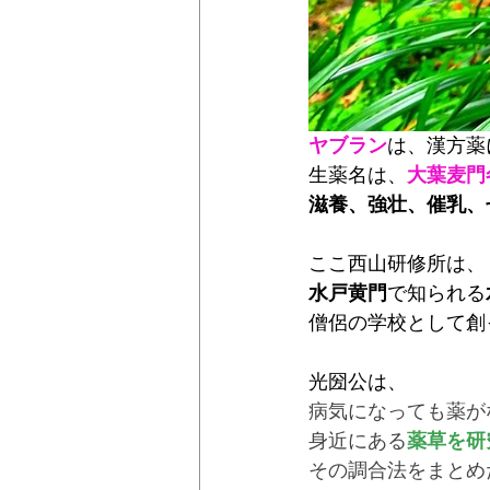
ヤブラン
は、漢方薬
生薬名は、
大葉麦門
滋養、強壮、催乳、
ここ西山研修所は、
水戸黄門
で知られる
僧侶の学校として創
光圀公は、
病気になっても薬が
身近にある
薬草を研
その調合法をまとめ