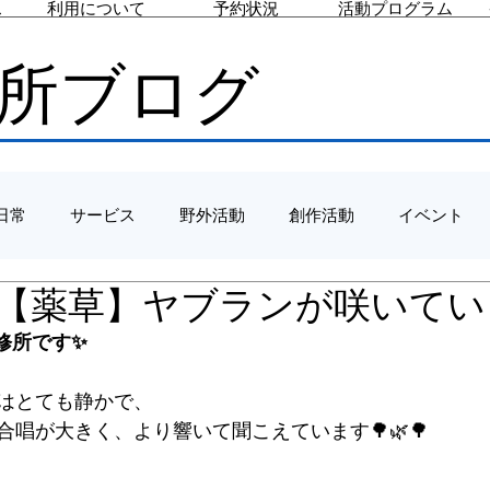
ス
利用について
予約状況
活動プログラム
所ブログ
日常
サービス
野外活動
創作活動
イベント
/22 【薬草】ヤブランが咲いて
修所です✨
はとても静かで、
唱が大きく、より響いて聞こえています🌳🌿🌳