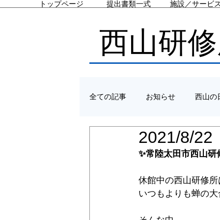
トップページ
提出書類一式
施設／サービ
西山研修
全ての記事
お知らせ
西山の
2021/8
✨常陸太田市西山研
休館中の西山研修所
いつもよりも蝉の大合