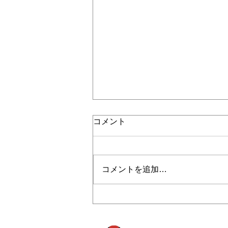
コメント
コメントを追加…
2024/4/19 GWイベント第2弾
『親子で木工体験』募集開始
のお知らせ🔨