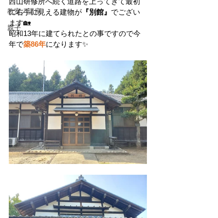
西山研修所へ続く道路を上ってきて最初
教室／講座
に右手に見える建物が
『別館』
でござい
ます🏡
親子
昭和13年に建てられたとの事ですので今
年で
築86年
になります✨