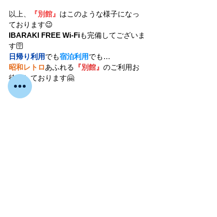
以上、
『別館』
はこのような様子になっ
ております😉
IBARAKI FREE Wi-Fi
も完備してございま
す🛜
日帰り利用
でも
宿泊利用
でも…
昭和レトロ
あふれる
『別館』
のご利用お
待ちしております🤗