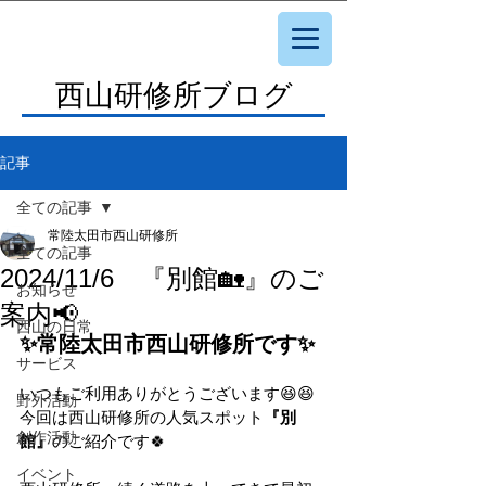
西山研修所ブログ
記事
全ての記事
常陸太田市西山研修所
全ての記事
2024/11/6 『別館🏡』のご
お知らせ
案内📢
西山の日常
✨常陸太田市西山研修所です✨
サービス
いつもご利用ありがとうございます😆😆
野外活動
今回は西山研修所の人気スポット
『別
創作活動
館』
のご紹介です🍀
イベント