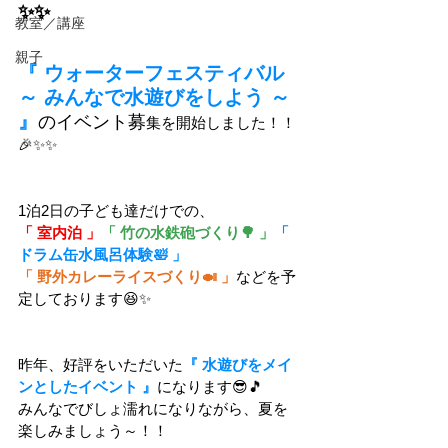
✨✨
教室／講座
親子
『 ウォーターフェスティバル 
～ みんなで水遊びをしよう ～  
』
のイベント募
集を開始しました！！
🎉✨✨
1泊2日の子ども達だけでの、
「 室内泊 」
「 竹の水鉄砲づくり🌳 」
「 
ドラム缶水風呂体験🛀 」
「 野外カレーライスづくり🍛 」
などを予
定しております😆✨
昨年、好評をいただいた
『 水遊びをメイ
ンとしたイベント 』
になります😎🎵
みんなでびしょ濡れになりながら、夏を
楽しみましょう～！！