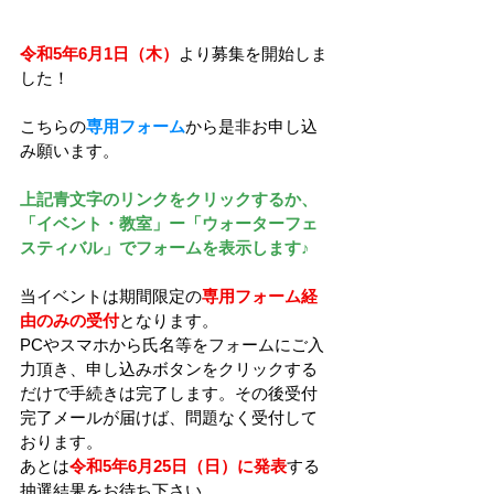
令和5年6月1日（木）
より募集を開始しま
した！
こちらの
専用フォーム
から是非お申し込
み願います。
上記青文字のリンクをクリックするか、
「イベント・教室」ー「ウォーターフェ
スティバル」でフォームを表示します♪
当イベントは期間限定の
専用フォーム経
由のみの受付
となります。
PCやスマホから氏名等をフォームにご入
力頂き、申し込みボタンをクリックする
だけで手続きは完了します。その後受付
完了メールが届けば、問題なく受付して
おります。‍
あとは
令和5年6月25日（日）に発表
する
抽選結果をお待ち下さい。