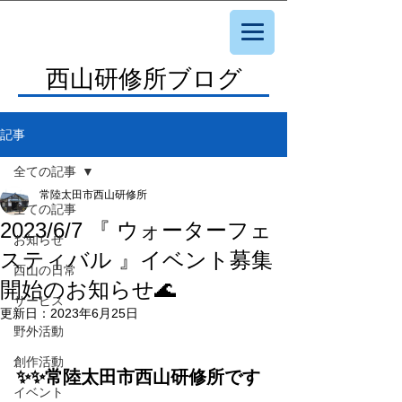
西山研修所ブログ
記事
全ての記事
常陸太田市西山研修所
全ての記事
2023/6/7 『 ウォーターフェ
お知らせ
スティバル 』イベント募集
西山の日常
開始のお知らせ🌊
サービス
更新日：
2023年6月25日
野外活動
創作活動
✨✨常陸太田市西山研修所です
イベント