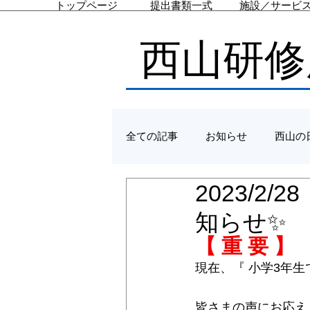
トップページ
提出書類一式
施設／サービ
西山研修
全ての記事
お知らせ
西山の
2023/2
知らせ✨ 
【 重 要 】
現在、『 小学3年
皆さまの声にお応え