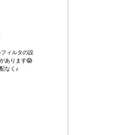
️
があります😱　
配なく♪