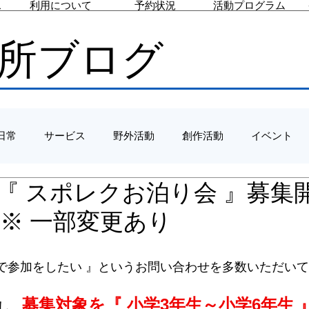
ス
利用について
予約状況
活動プログラム
所ブログ
日常
サービス
野外活動
創作活動
イベント
/28 『 スポレクお泊り会 』募
※ 一部変更あり
生で参加をしたい 』というお問い合わせを多数いただい
募集対象を『 小学3年生～小学6年生 
し、