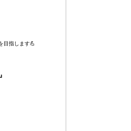
を目指します💪
』