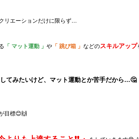
クリエーションだけに限らず…
スキルアップ
る
「 
マット運動 」
や
「
跳び箱 」
などの
りしてみたいけど、マット運動とか苦手だから…🤔 
目標😊🙌
今よりも上達すること❗❗ 』