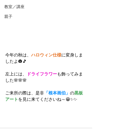
教室／講座
親子
今年の秋は、
ハロウィン仕様
に変身しま
したよ🎃🎵
左上には、
ドライフラワー
も飾ってみま
した🌸🌸🌸
ご来所の際は、是非
「根本画伯」
の
黒板
アート
を
見に来てくださいね～😁✨✨