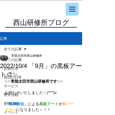
西山研修所ブログ
記事
全ての記事
常陸太田市西山研修所
全ての記事
2022/10/4 「9月」の黒板アー
お知らせ
ト🎨✨
西山の日常
✨✨
常陸太田市西山研修所です
✨✨
サービス
お待たせいたしました～(*^^)v
野外活動
創作活動
「根本画伯」
による
黒板アート
が
秋バー
ジョン
になりました～！！
イベント