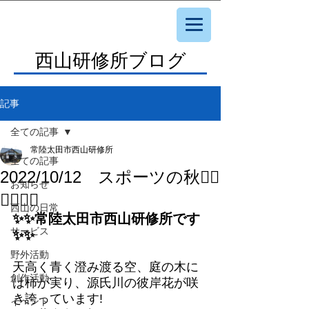
西山研修所ブログ
記事
全ての記事
常陸太田市西山研修所
全ての記事
2022/10/12 スポーツの秋🏌️‍♀️
お知らせ
🏃‍♀️🚴‍♀️
西山の日常
✨✨常陸太田市西山研修所です
サービス
✨✨
野外活動
天高く青く澄み渡る空、庭の木に
創作活動
は柿が実り、源氏川の彼岸花が咲
き誇っています!
イベント