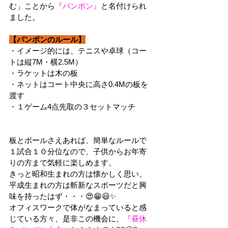
む」ことから
『パンポン』
と名付けられ
ました。
【パンポンのルール】
・イメージ的には、テニスや卓球（コー
トは縦7M・横2.5M）
・ラケットは木の板
・ネットはコート中央に高さ0.4Mの板を
渡す
・１ゲーム4点先取の３セットマッチ
板とボールさえあれば、簡単なルールで
１試合１０分位なので、子供からお年寄
りの方まで気軽に楽しめます。
きっと昭和生まれの方は懐かしく思い、
平成生まれの方は斬新なスポーツだと興
味を持ったはず・・・😍😁😃✨
オフィスワークで体がなまっていると感
じている方々、是非この機会に、
『昼休