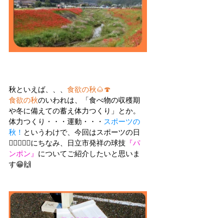
秋といえば、、、
食欲の秋🌰🍄
食欲の秋
のいわれは、「食べ物の収穫期
や冬に備えての蓄え体力つくり」とか。
体力つくり・・・運動・・・
スポーツの
秋！
というわけで、今回は
スポーツの日
🏃‍♀️🏌️‍♀️✨
にちなみ、日立市発祥の球技
『パ
ンポン』
についてご紹介したいと思いま
す😁🙌