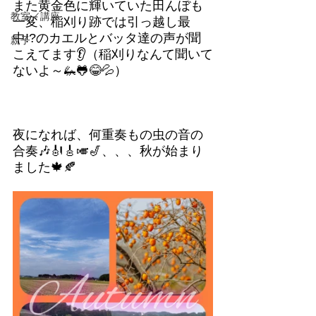
また黄金色に輝いていた田んぼも
教室／講座
一変、稲刈り跡では引っ越し最
中!?のカエルとバッタ達の声が聞
親子
こえてます👂（稲刈りなんて聞いて
ないよ～🦗🐸😂💦）			
夜になれば、何重奏もの虫の音の
合奏🎶🎻🎸🎺🎷、、、秋が始まり
ました🍁🍂