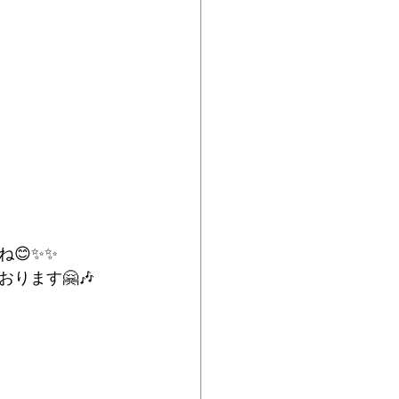
ね😊✨✨
ります🤗🎶