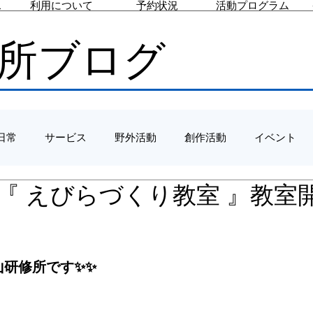
ス
利用について
予約状況
活動プログラム
所ブログ
日常
サービス
野外活動
創作活動
イベント
/23 『 えびらづくり教室 』教
山研修所です✨✨