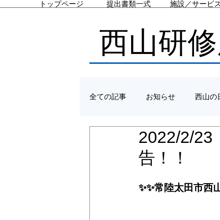
トップページ
提出書類一式
施設／サービ
西山研修
全ての記事
お知らせ
西山の
2022/2
告！！
✨✨常陸太田市西