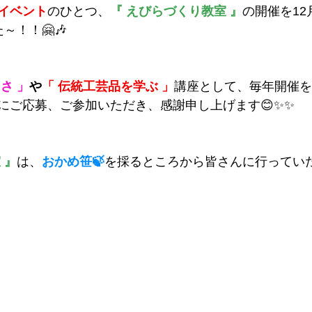
イベント
のひとつ、
『 えびらづくり教室 』
の開催を12
～！！🤗🎶
さ 」
や
「 伝統工芸品を学ぶ 」
講座として、毎年開催を
にご応募、ご参加いただき、感謝申し上げます😊✨✨
 』
は、
おかめ笹🍃
を採るところから皆さんに行ってい