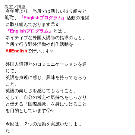
教室／講座
今年度より、当所では新しい取り組みと
親子
して、
『Englishプログラム』
活動の推奨
に取り組んでおります
🙂♬
『Englishプログラム』
とは…
ネイティブな外国人講師の指導のもと、
当所で行う野外活動や創作活動を
AllEnglish
で行います✨
外国人講師とのコミュニケーションを通
じて、
英語を身近に感じ、興味を持ってもらう
こと、
英語の楽しさを感じてもらうこと、
そして、自分の考えや気持ちをしっかり
と伝える「国際感覚」を身につけること
を目的としています🙂✨
今回は、２つの活動を実施いたしまし
た！