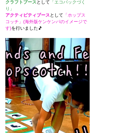
クラフトブース
として
「エコバックづく
り」
アクティビティブース
として
「ホップス
コッチ」(海外版ケンケンパのイメージで
す)
を行いました🎵