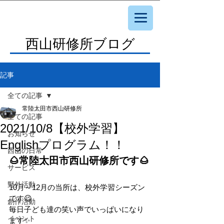
西山研修所ブログ
記事
全ての記事
常陸太田市西山研修所
全ての記事
2021/10/8【校外学習】
お知らせ
Englishプログラム！！
西山の日常
🌰常陸太田市西山研修所です🌰
サービス
野外活動
10月～12月の当所は、校外学習シーズン
です😉
創作活動
毎日子ども達の笑い声でいっぱいになり
イベント
ます✨