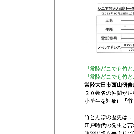
『常陸どこでも竹と
『常陸どこでも竹と
常陸太田市西山研修
２０数名の仲間が活
小学生を対象に
「竹
竹とんぼの歴史は，
江戸時代の発生と言
明治以降も手作りで