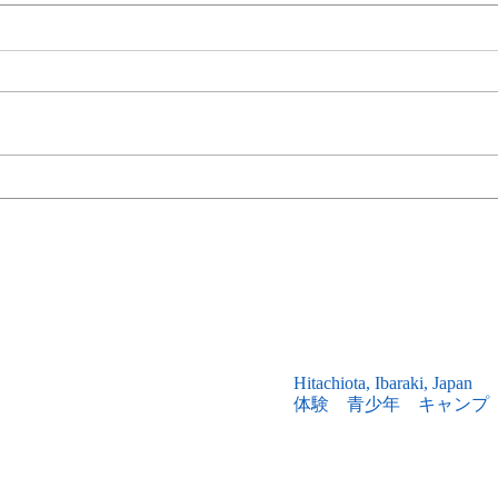
2023/8/11 『 西山フォトコン
202
テスト ～2023～ 』開催のお
室」
知らせ🏆
な学び。
田市西山研修所
Hitachiota
, Ibaraki, Japan
体験 青少年 キャンプ