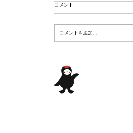
コメント
コメントを追加…
2024/4/6 『チャレンジキャン
プ』募集開始のお知らせ🏕️
​自然、歴史、豊か
​常陸太