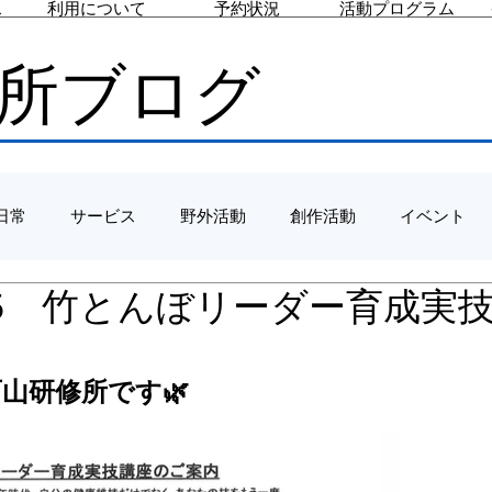
ス
利用について
予約状況
活動プログラム
所ブログ
日常
サービス
野外活動
創作活動
イベント
10/15 竹とんぼリーダー育成実
！
西山研修所です🌿