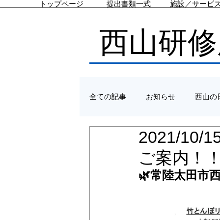
トップページ
提出書類一式
施設／サービ
西山研修
全ての記事
お知らせ
西山の
2021/
ご案内！
🌿常陸太田市