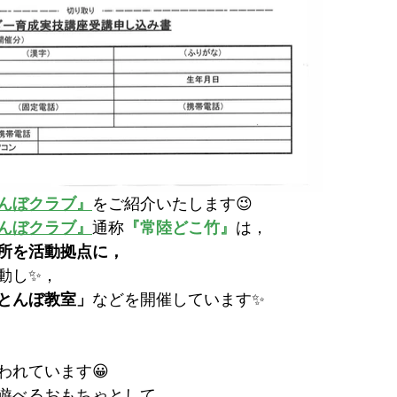
んぼクラブ』
をご紹介いたします😉
んぼクラブ』
通称
『常陸どこ竹』
は，
所を活動拠点に，
動し✨，
とんぼ教室」
などを開催しています✨
われています😀
遊べるおもちゃとして，