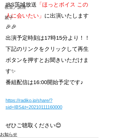
IBS茨城放送
「ほっとボイス この
教室／講座
人に会いたい」
に出演いたします
親子
🎉🎉
出演予定時刻は17時15分より！！
下記のリンクをクリックして再生
ボタンを押すとお聞きいただけま
す✨
番組配信は16:00開始予定です♪
https://radiko.jp/share/?
sid=IBS&t=20210111160000
ぜひご聴取ください😊
お知らせ