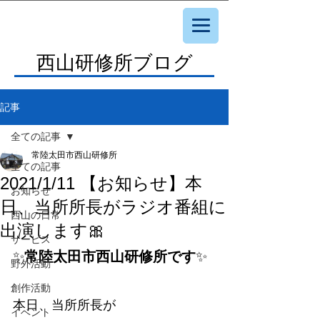
西山研修所ブログ
記事
全ての記事
常陸太田市西山研修所
全ての記事
2021/1/11 【お知らせ】本
お知らせ
日、当所所長がラジオ番組に
西山の日常
出演します🎀
サービス
✨
常陸太田市西山研修所です
✨
野外活動
創作活動
本日、当所所長が
イベント