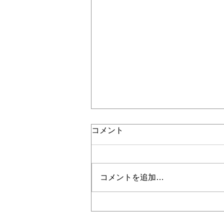
コメント
コメントを追加…
2024/4/19 GWイベント第2弾
『親子で木工体験』募集開始