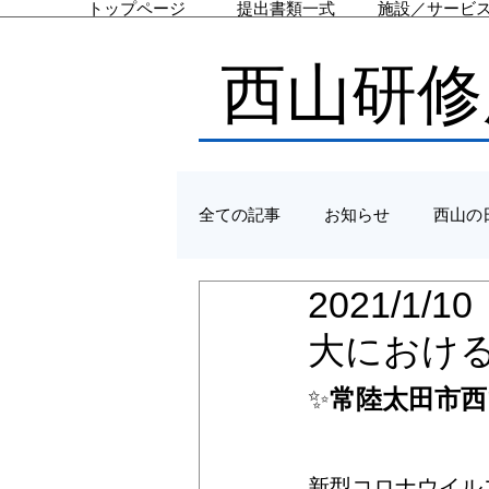
トップページ
提出書類一式
施設／サービ
西山研修
全ての記事
お知らせ
西山の
2021/1
大におけ
✨
常陸太田市西
新型コロナウイル