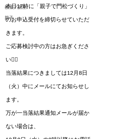
本日17時に「親子で門松づくり」
教室／講座
親子
のお申込受付を締切らせていただ
きます。
ご応募検討中の方はお急ぎくださ
い🏃‍♂️
当落結果につきましては12月8日
（火）中にメールにてお知らせし
ます。
万が一当落結果通知メールが届か
ない場合は、