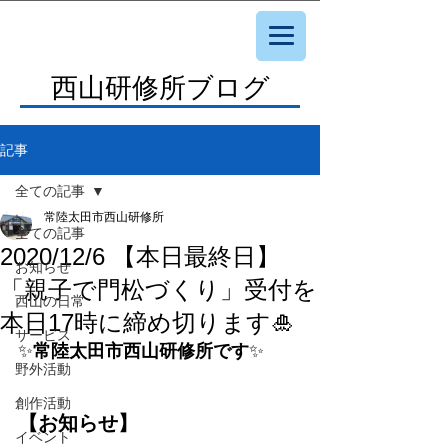
西山研修所ブログ
記事
全ての記事
常陸太田市西山研修所
全ての記事
2020/12/6 【本日最終日】
お知らせ
「親子で門松づくり」受付を
西山の日常
本日17時に締め切ります🎍
サービス
✨
常陸太田市西山研修所です
✨
野外活動
創作活動
【お知らせ】
イベント