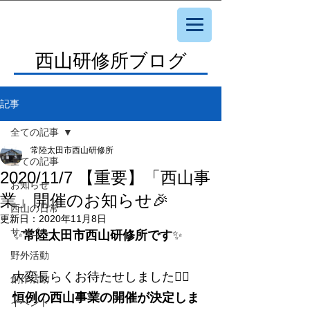
西山研修所ブログ
記事
全ての記事
常陸太田市西山研修所
全ての記事
2020/11/7 【重要】「西山事
お知らせ
業」開催のお知らせ🎉
西山の日常
更新日：
2020年11月8日
サービス
✨
常陸太田市西山研修所です
✨
野外活動
大変長らくお待たせしました🙇‍♂️
創作活動
恒例の西山事業の開催が決定しま
イベント