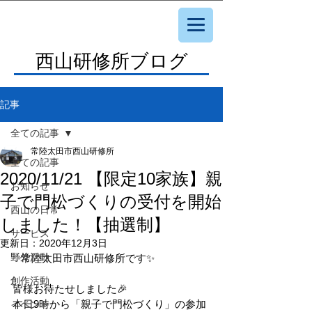
西山研修所ブログ
記事
全ての記事
常陸太田市西山研修所
全ての記事
2020/11/21 【限定10家族】親
お知らせ
子で門松づくりの受付を開始
西山の日常
しました！【抽選制】
サービス
更新日：
2020年12月3日
野外活動
✨常陸太田市西山研修所です✨
創作活動
皆様お待たせしました🎉
本日9時から「親子で門松づくり」の参加
イベント