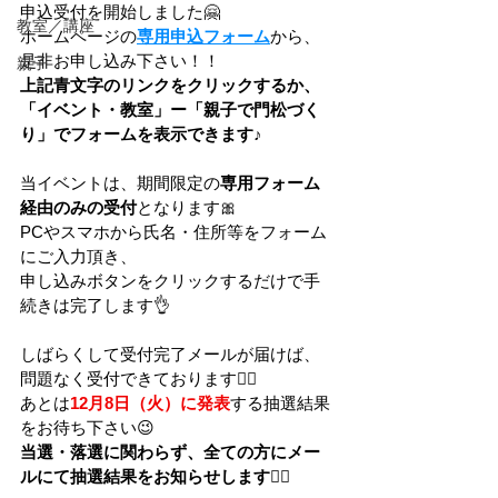
申込受付を開始しました🤗
教室／講座
ホームページの
専用申込フォーム
から、
是非お申し込み下さい！！
親子
上記青文字のリンクをクリックするか、
「イベント・教室」ー「親子で門松づく
り」でフォームを表示できます♪
当イベントは、期間限定の
専用フォーム
経由のみの受付
となります🎀
PCやスマホから氏名・住所等をフォーム
にご入力頂き、
申し込みボタンをクリックするだけで手
続きは完了します👌
しばらくして受付完了メールが届けば、
問題なく受付できております🙆‍♂️
あとは
12月8日（火）に発表
する抽選結果
をお待ち下さい😉
当選・落選に関わらず、全ての方にメー
ルにて抽選結果をお知らせします🙇‍♂️