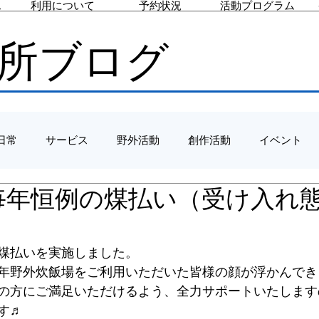
ス
利用について
予約状況
活動プログラム
所ブログ
日常
サービス
野外活動
創作活動
イベント
/3 毎年恒例の煤払い（受け入れ
煤払いを実施しました。
年野外炊飯場をご利用いただいた皆様の顔が浮かんでき
の方にご満足いただけるよう、全力サポートいたします
す♬