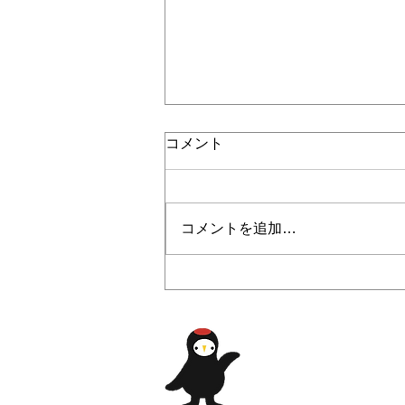
コメント
コメントを追加…
2022/6/14 「チャレンジキャ
ンプ～新しいお友達とテント
泊をしてみよう！！～」開催
​自然、歴史、豊か
報告！
​常陸太