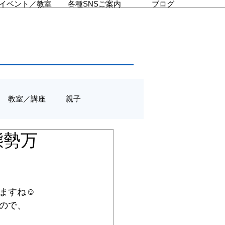
イベント／教室
各種SNSご案内
ブログ
教室／講座
親子
態勢万
ますね☺
ので、