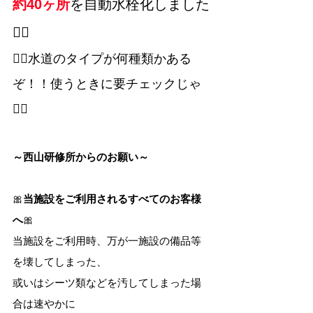
約40ヶ所
を
自動水栓化しました
🙆‍♀️
🐱‍👤水道のタイプが何種類かある
ぞ！！使うときに要チェックじゃ
🐱‍👤
～西山研修所からのお願い～
🎀
当施設をご利用されるすべてのお客様
へ
🎀
当施設をご利用時、万が一施設の備品等
を壊してしまった、
或いはシーツ類などを汚してしまった場
合は速やかに