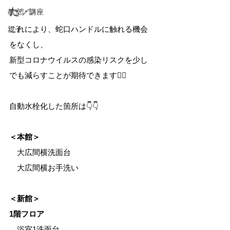
た✨✨
教室／講座
これにより、蛇口ハンドルに触れる機会
親子
をなくし、
新型コロナウイルスの感染リスクを少し
でも減らすことが期待できます🙆‍♂️
自動水栓化した箇所は👇👇
＜本館＞
　大広間横洗面台
　大広間横お手洗い
＜新館＞
1階フロア
　浴室1洗面台