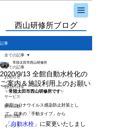
西山研修所ブログ
記事
全ての記事
常陸太田市西山研修所
全ての記事
2020/9/13 全館自動水栓化の
お知らせ
ご案内＆施設利用上のお願い
西山の日常
✨
常陸太田市西山研修所です
✨
サービス
新型コロナウイルス感染防止対策とし
野外活動
て、従来の「手動タイプ」から
創作活動
「自動水栓」
に変更いたしまし
イベント