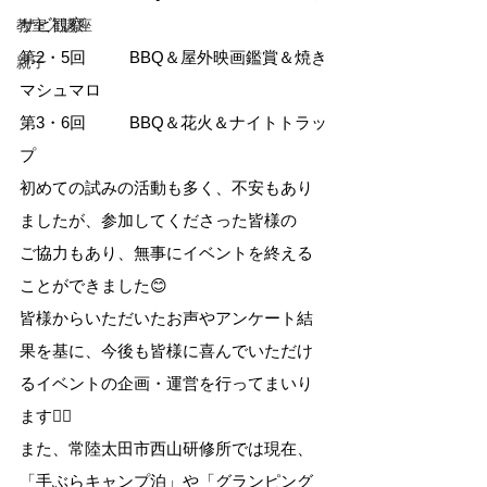
サビ観察
教室／講座
第2・5回          BBQ＆屋外映画鑑賞＆焼き
親子
マシュマロ
第3・6回          BBQ＆花火＆ナイトトラッ
プ
初めての試みの活動も多く、不安もあり
ましたが、参加してくださった皆様の
ご協力もあり、無事にイベントを終える
ことができました😊
皆様からいただいたお声やアンケート結
果を基に、今後も皆様に喜んでいただけ
るイベントの企画・運営を行ってまいり
ます🙆‍♂️
また、常陸太田市西山研修所では現在、
「手ぶらキャンプ泊」や「グランピング