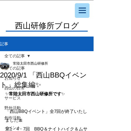
西山研修所ブログ
記事
全ての記事
常陸太田市西山研修所
全ての記事
2020/9/1 「西山BBQイベン
お知らせ
ト」総集編✨
西山の日常
✨
常陸太田市西山研修所です
✨
サービス
野外活動
「西山BBQイベント」全7回が終了いたし
創作活動
ました🎀
イベント
第1・4・7回　BBQ＆ナイトハイク＆ムサ