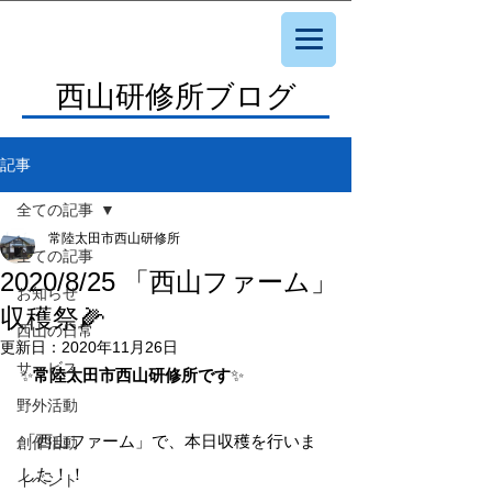
西山研修所ブログ
記事
全ての記事
常陸太田市西山研修所
全ての記事
2020/8/25 「西山ファーム」
お知らせ
収穫祭🌽
西山の日常
更新日：
2020年11月26日
サービス
✨
常陸太田市西山研修所です
✨
野外活動
「西山ファーム」で、本日収穫を行いま
創作活動
した！！
イベント