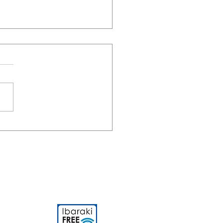
4/4/5 GWイベント第１弾
子で陶芸体験』募集開始
知らせ🍽️