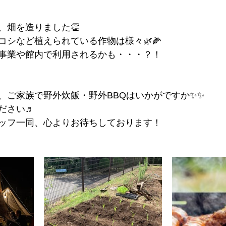
、畑を造りました👏
コシなど植えられている作物は様々🌿🌽
事業や館内で利用されるかも・・・？！
、ご家族で野外炊飯・野外BBQはいかがですか✨✨
ださい♬
ッフ一同、心よりお待ちしております！