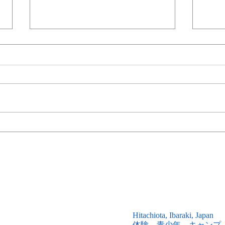
2024/4/6 『チャレンジキャン
202
『親
プ』募集開始のお知らせ🏕️
のお
な学び。
田市西山研修所
Hitachiota
, Ibaraki, Japan
体験 青少年 キャンプ