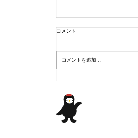
コメント
コメントを追加…
2024/4/19 GWイベント第2弾
『親子で木工体験』募集開始
のお知らせ🔨
​自然、歴史、豊か
​常陸太