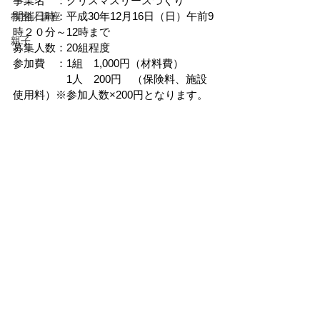
事業名　：クリスマスリースづくり
開催日時：平成30年12月16日（日）午前9
教室／講座
時２０分～12時まで
親子
募集人数：20組程度
参加費　：1組　1,000円（材料費）
　　　　　1人　200円　（保険料、施設
使用料）※参加人数×200円となります。