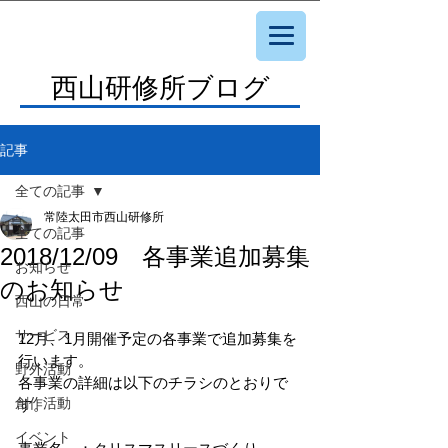
西山研修所ブログ
記事
全ての記事
常陸太田市西山研修所
全ての記事
2018/12/09 各事業追加募集
お知らせ
のお知らせ
西山の日常
サービス
12月、1月開催予定の各事業で追加募集を
行います。
野外活動
各事業の詳細は以下のチラシのとおりで
創作活動
す。
イベント