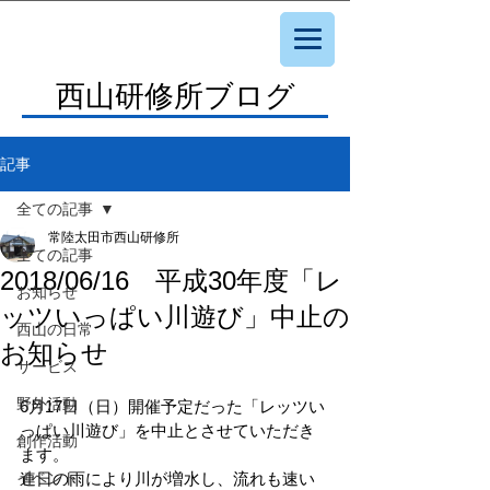
西山研修所ブログ
記事
全ての記事
常陸太田市西山研修所
全ての記事
2018/06/16 平成30年度「レ
お知らせ
ッツいっぱい川遊び」中止の
西山の日常
お知らせ
サービス
野外活動
6月17日（日）開催予定だった「レッツい
っぱい川遊び」を中止とさせていただき
創作活動
ます。
イベント
連日の雨により川が増水し、流れも速い