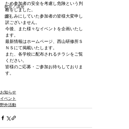
ため参加者の安全を考慮し危険という判
教室／講座
断をしました。
楽しみにしていた参加者の皆様大変申し
親子
訳ございません。
今後、また様々なイベントを企画いたし
ます。
最新情報はホームページ、西山研修所Ｓ
ＮＳにて掲載いたします。
また、各学校に配布されるチラシをご覧
ください。
皆様のご応募・ご参加お待ちしておりま
す。
お知らせ
イベント
野外活動