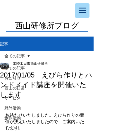
西山研修所ブログ
記事
全ての記事
常陸太田市西山研修所
全ての記事
2017/01/05 えびら作りとハ
お知らせ
ンドメイド講座を開催いた
西山の日常
します
サービス
野外活動
お待たせいたしました。えびら作りの開
創作活動
催が決定いたしましたので、ご案内いた
イベント
します。