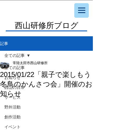
西山研修所ブログ
記事
全ての記事
常陸太田市西山研修所
全ての記事
2015/01/22「親子で楽しもう
お知らせ
冬鳥のかんさつ会」開催のお
西山の日常
知らせ
サービス
野外活動
創作活動
イベント